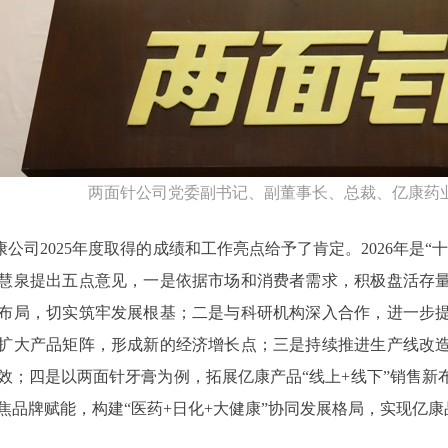
两面针公司党委副书记、副董事长、总裁、亿康药
康公司2025年度取得的成绩和工作亮点给予了肯定。2026年是
慧泉提出五点意见，一是依据市场和消费者需求，积极盘活存
布局，切实筑牢发展根基；二是与科研机构深入合作，进一步
扩大产品矩阵，形成新的经济增长点；三是持续推进生产线改
效；四是以两面针牙膏为例，拓展亿康产品“线上+线下”销售新
焦品牌赋能，构建“医药+日化+大健康”协同发展格局，实现亿