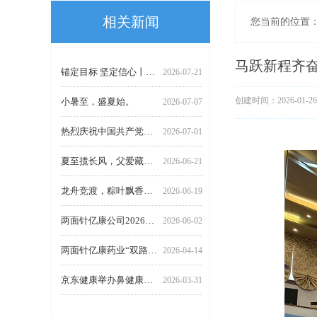
相关新闻
您当前的位置
热烈庆祝中国人民解放军建军99周年！
大暑炎盛，心静自凉；起居循时，安康如常。
马跃新程齐奋进，再创佳绩攀高峰｜两面针亿康药业召开2025年年终工作会议
擘画新生态，链接新机遇|两面针亿康药业亮相第91届全国药交会
聚力谋变！两面针亿康药业精彩亮相第89届全国药品交易会
亿康公司成功召开2026年度专业技术人员座谈会
第91届全国药交会丨广西两面针亿康药业恭候莅临，共赴盛会之约
亿康公司2026年员工羽毛球赛圆满落幕 生产楼科室联队团结夺冠
亿康公司2025年员工气排球赛圆满落幕 柳石厂区联队团结夺冠
发挥优势与潜能 新的一年再创佳绩 | 两面针亿康药业2024年年终工作会议顺利召开
两面针亿康公司荣获“基业同辉奖”
2026-08-01
2026-07-23
2026-01-27
2026-01-26
2026-01-16
2025-11-20
2025-10-20
2025-06-12
2025-05-20
2025-03-12
2024-11-21
锚定目标 坚定信心丨两面针亿康药业2026年上半年工作会议顺利召开
2026-07-21
马跃新程齐奋
小暑至，盛夏始。
2026-07-07
创建时间：
2026-01-26
热烈庆祝中国共产党成立105周年！
2026-07-01
夏至揽长风，父爱藏温柔。
2026-06-21
龙舟竞渡，粽叶飘香，守护健康，岁岁长安。
2026-06-19
两面针亿康公司2026年员工气排球赛圆满收官 柳石厂区联队勇夺冠军
2026-06-02
两面针亿康药业“双路通”苍鹅鼻炎片登陆CCTV-12，春治鼻炎正当时，停止鼻炎反复犯
2026-04-14
京东健康举办鼻健康生态大会 联合产学研共绘数字化慢病管理蓝图
2026-03-31
重磅首发！两面针亿康药业“双路通”苍鹅鼻炎片亮相行业大会 正式登陆京东健康线上平台
2026-03-31