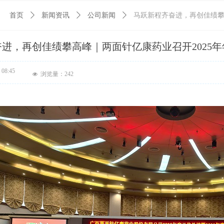
：
首页
ꄲ
新闻资讯
ꄲ
公司新闻
ꄲ
马跃新程齐奋进，再创佳绩攀
进，再创佳绩攀高峰｜两面针亿康药业召开2025
08:45
浏览量：
242
넶