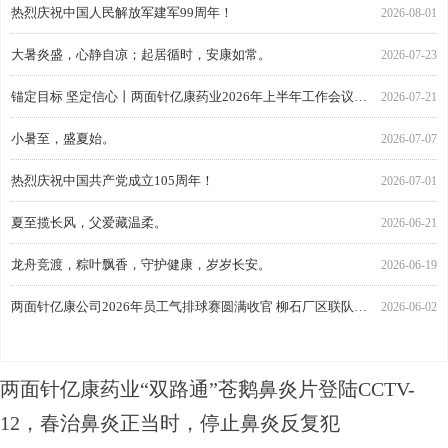
热烈庆祝中国人民解放军建军99周年！
2026-08-01
大暑炎盛，心静自凉；起居循时，安康如常。
2026-07-23
锚定目标 坚定信心丨两面针亿康药业2026年上半年工作会议顺利召开
2026-07-21
小暑至，盛夏始。
2026-07-07
热烈庆祝中国共产党成立105周年！
2026-07-01
夏至揽长风，父爱藏温柔。
2026-06-21
龙舟竞渡，粽叶飘香，守护健康，岁岁长安。
2026-06-19
两面针亿康公司2026年员工气排球赛圆满收官 柳石厂区联队勇夺冠军
2026-06-02
两面针亿康药业“双路通”苍鹅鼻炎片登陆CCTV-12，春治鼻炎正当时，停止鼻炎反复犯
2026-04-14
两面针亿康药业“双路通”苍鹅鼻炎片登陆CCTV-
12，春治鼻炎正当时，停止鼻炎反复犯