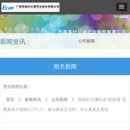
新闻资讯
公司新闻
相关新闻
您当前的位置：
首页
ꄲ
新闻资讯
ꄲ
公司新闻
ꄲ
两面针亿康药业“双路通”苍
鹅鼻炎片登陆CCTV-12，春治鼻炎正当时，停止鼻炎反复犯
广西国控正式入主“牙膏第一股”两面针
【今日立秋】夏辞秋启，万物向新
亿康公司成功召开2026年度专业技术人员座谈会
两面针亿康公司荣获“基业同辉奖”
亿康公司2025年员工气排球赛圆满落幕 柳石厂区联队团结夺冠
重磅首发！两面针亿康药业“双路通”苍鹅鼻炎片亮相行业大会 正式登陆京东健康线上平台
第91届全国药交会丨广西两面针亿康药业恭候莅临，共赴盛会之约
京东健康举办鼻健康生态大会 联合产学研共绘数字化慢病管理蓝图
擘画新生态，链接新机遇|两面针亿康药业亮相第91届全国药交会
亿康公司2026年员工羽毛球赛圆满落幕 生产楼科室联队团结夺冠
马跃新程齐奋进，再创佳绩攀高峰｜两面针亿康药业召开2025年年终工作会议
2026-08-07
2026-08-05
2026-03-31
2026-03-31
2026-01-27
2026-01-26
2026-01-16
2025-11-20
2025-10-20
2025-06-12
2025-05-20