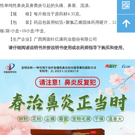
낃
性单纯性鼻炎及鼻窦炎引起的头痛、鼻塞、流涕。
【规 格】每片相当于原药材4.35克。
녕
【包 装】药品包装用铝箔+聚氯乙烯固体药用硬片，12片/板×2
板/袋/小盒×10小盒/中盒。
【生产企业】广西两面针亿康药业股份有限公司
请仔细阅读说明书并按说明书使用或在药师指导下购买和使用。