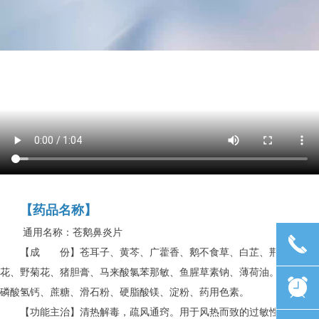
【药品名称】
通用名称：苍鹅鼻炎片
끅
【成 份】苍耳子、黄芩、广藿香、鹅不食草、白芷、荆芥、菊
花、野菊花、猪胆膏、马来酸氯苯那敏、鱼腥草素钠、薄荷油。辅料为：
뀥
磷酸氢钙、蔗糖、滑石粉、硬脂酸镁、淀粉、药用色素。
【功能主治】清热解毒，疏风通窍。用于风热而致的过敏性鼻炎，慢